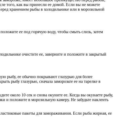
сле того, как вы принесли ее домой. Если вы не можете
у. Перед хранением рыбы в холодильнике или в морозильной
 положите ее под горячую воду, чтобы смыть слизь, затем
олодильнике очистите ее, заверните и положите в закрытый
ную рыбу, ее обычно покрывают глазурью для более
ыть рыбу глазурью, сначала заморозьте ее на тарелке в
ите около 10 сек и снова окуните ее. Когда вы окунаете рыбу,
озки и положите в морозильную камеру. Не забудьте наклеить
 пластиковые пакеты для замораживания. Если рыба жирная, ее