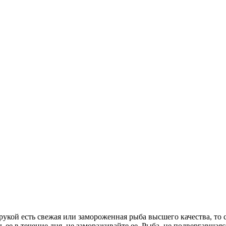
 рукой есть свежая или замороженная рыба высшего качества, то 
ь ее в течение дня, не замораживайте ее. Рыба, не подвергавша