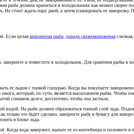
вежая рыба должна храниться в холодильнике как можно скорее по
ить. Не стоит ждать пару дней, а затем планировать ее заморозк
ой. Если целая
мороженая рыба, дорадо свежемороженая
слизкая,
о, заверните и поместите в холодильник. Для хранения рыбы в х
ыть ее льдом с тонкой глазурью. Когда вы покупаете заморожен
ожога, который, по сути, является высыханием рыбы. Чтобы покр
ытой слишком долго, достаточно, чтобы она застыла.
ной водой. На рыбе должен образоваться тонкий слой льда. Подожд
ак только это будет сделано, заверните рыбу в бумагу для замор
озить в блоке льда.
й. Когда вода замерзнет, выньте ее из контейнера и положите в