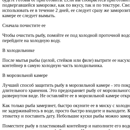
подвергавшейся заморозке, как по вкусу, так и по текстуре. С
использовать ее в течение 2 дней, ее следует сразу же замороз
камере ее следует вымыть.
Сначала почистите ее
Чтобы очистить рыбу, помойте ее под холодной проточной вод
перейдите на холодную воду.
В холодильнике
После мытья рыбы (целой, стейков или филе) вытрите ее насух
контейнер в самую холодную часть холодильника.
В морозильной камере
Лучший способ защитить рыбу в морозильной камере - это покр
длительного хранения. Это предохраняет рыбу от морозильного 
развернутом виде. Не оставляйте ее в морозильной камере откр
Как только рыба замерзнет, быстро окуните ее в миску с холод
не задерживайтесь в воде, просто быстро входите и выходите. К
этикетку и поставить дату. Небольшие куски рыбы можно замор
Поместите рыбу в пластиковый контейнер и наполните его водо