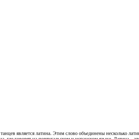
нцев является латина. Этим слово объединены несколько латиноа
а, где говорят на португальском и испанском языке. Латина – э