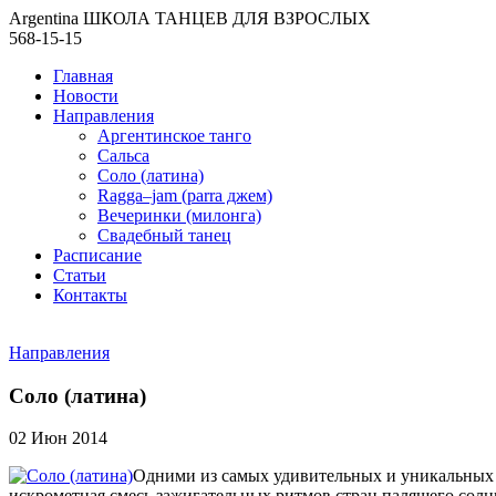
Argentina ШКОЛА ТАНЦЕВ ДЛЯ ВЗРОСЛЫХ
568-15-15
Главная
Новости
Направления
Аргентинское танго
Сальса
Соло (латина)
Ragga–jam (parra джем)
Вечеринки (милонга)
Свадебный танец
Расписание
Статьи
Контакты
Направления
Соло (латина)
02 Июн 2014
Одними из самых удивительных и уникальных та
искрометная смесь зажигательных ритмов стран палящего солнц