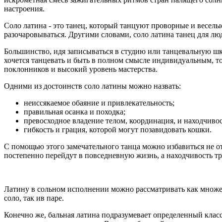
настроения.
Соло латина - это танец, который танцуют проворные и веселые
разочаровываться. Другими словами, соло латина танец для л
Большинство, идя записываться в студию или танцевальную школ
хочется танцевать и быть в полном смысле индивидуальным, то
поклонников и высокий уровень мастерства.
Одними из достоинств соло латины можно назвать:
неиссякаемое обаяние и привлекательность;
правильная осанка и походка;
превосходное владение телом, координация, и находчивост
гибкость и грация, которой могут позавидовать кошки.
С помощью этого замечательного танца можно избавиться не о
постепенно перейдут в повседневную жизнь, а находчивость тр
Латину в сольном исполнении можно рассматривать как множес
соло, так ив паре.
Конечно же, бальная латина подразумевает определенный клас