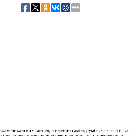
мериканских танцев, а именно самба, румба, ча-ча-ча и т.д.
то практически гарантия душевного подъема и прекрасного