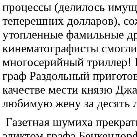
процессы (делилось имущ
теперешних долларов), с
утопленные фамильные др
кинематографисты смогли
многосерийный триллер! Р
граф Раздольный пригото
качестве мести князю Джа
любимую жену за десять 
Газетная шумиха прекрат
эдиктом графа Бенкендорф