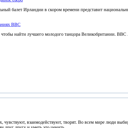
ный балет Ирландии в скором времени представит национальны
ваниях ВВС
, чтобы найти лучшего молодого танцора Великобритании. BBC .
ях, чувствуют, взаимодействуют, творят. Во всем мире люди выб
 друг другу и уметь это ценить