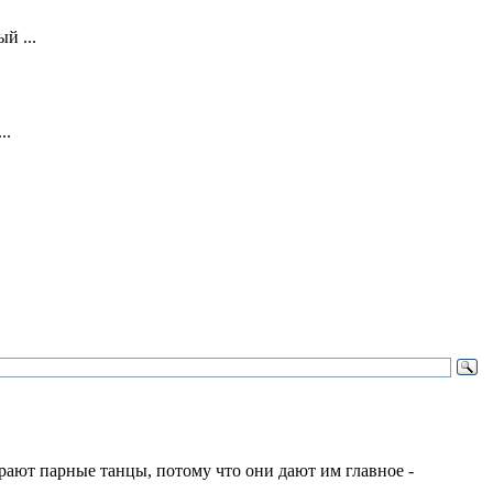
й ...
..
ирают парные танцы, потому что они дают им главное -