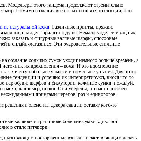
иков. Модельеры этого тандема продолжают стремительно
сет мир. Помимо создания всё новых и новых коллекций, они
и из натуральной кожи
. Различные принты, пряжки,
ая модница найдет вариант по душе. Немало моделей изящных
можно заказать и фигурные валяные шарфы, способные
ей в онлайн-магазинах. Эти очаровательные стильные
 на создание больших сумок уходит немного больше времени, а
й источник их вдохновения – кожа. И это вдохновение
й так хочется побольше яркости и поменьше уныния. Для этого
одные тенденции и успешно их интерпретируют, внося что-то
тво пар обуви, шарфов и бижутерии, кожаные сумки, пожалуй,
го меха, например, норки. Они уверены, что мех способен
 неожиданными принтами черепов, роз и единорогов.
 решения и элементы декора едва ли оставят кого-то
 Уютные валяные и тряпичные большие сумки удивляют
лие в стиле пэтчворк.
мым, вызывающим восторженные взгляды и заставляющим делать