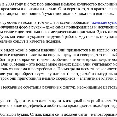
у в 2009 году и с тех пор завоевал немалое количество поклонн
 креативом и оригинальностью. Они верят в то, что красота спа
от тандем – постоянный участник модных показов и выставок.
и сумочек из кожи, в том числе и всеми любимые -
женские сумк
ичудливая форма ручек – даже самая привередливая и искушенн
ком стиле с цветочными и геометрическими принтами. Здесь же 
усы, митенки и украшения ручной работы ждут своих покупател
ально сойдут в качестве подарка.
ых видов кожи в одном изделии. Они признаются в интервью, что
но все изделия приятны на ощупь – девушки говорят, что главны
ят играть с яркими тонами, особенно в зимнее время, ведь зимо
Dari & Melani – это всегда море свежих идей. Они учитывают м
толь узнаваема и востребована. Несмотря на несметное количес
советуют приобрести сумочку или клатч с отделкой из натурально
арок они приготовили немало сюрпризов – элегантные клатчи с
. Необычные сочетания различных фактур, неожиданные цветовые
ную «торбу», и те, кто желает купить изящный вечерний клатч.
ны в виде портфелей, а любителям ярких цветов подойдет изде
ь с большой буквы. Стиль, каким он и должен быть – неповтори