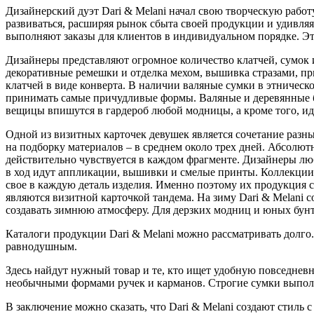
Дизайнерский дуэт Dari & Melani начал свою творческую работ
развиваться, расширяя рынок сбыта своей продукции и удивляя
выполняют заказы для клиентов в индивидуальном порядке. Эт
Дизайнеры представляют огромное количество клатчей, сумок 
декоративные ремешки и отделка мехом, вышивка стразами, пр
клатчей в виде конверта. В наличии валяные сумки в этничес
принимать самые причудливые формы. Валяные и деревянные б
вещицы впишутся в гардероб любой модницы, а кроме того, иде
Одной из визитных карточек девушек является сочетание разн
на подборку материалов – в среднем около трех дней. Абсолют
действительно чувствуется в каждом фрагменте. Дизайнеры люб
в ход идут аппликации, вышивки и смелые принты. Коллекции 
свое в каждую деталь изделия. Именно поэтому их продукция с
являются визитной карточкой тандема. На зиму Dari & Melani 
создавать зимнюю атмосферу. Для дерзких модниц и юных бунт
Каталоги продукции Dari & Melani можно рассматривать долго
равнодушным.
Здесь найдут нужный товар и те, кто ищет удобную повседнев
необычными формами ручек и карманов. Строгие сумки выполне
В заключение можно сказать, что Dari & Melani создают стил