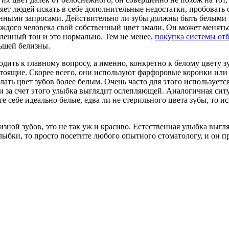
ляет людей искать в себе дополнительные недостатки, пробовать
анными запросами. Действительно ли зубы должны быть белыми 
аждого человека свой собственный цвет эмали. Он может менятьс
еленный тон и это нормально. Тем не менее,
покупка системы от
ьшей белизны.
дить к главному вопросу, а именно, конкретно к белому цвету 
тоящие. Скорее всего, они используют фарфоровые коронки или
лать цвет зубов более белым. Очень часто для этого используетс
 за счет этого улыбка выглядит ослепляющей. Аналогичная ситу
ите себе идеально белые, едва ли не стерильного цвета зубы, то
изной зубов, это не так уж и красиво. Естественная улыбка выгл
лыбки, то просто посетите любого опытного стоматологу, и он пр