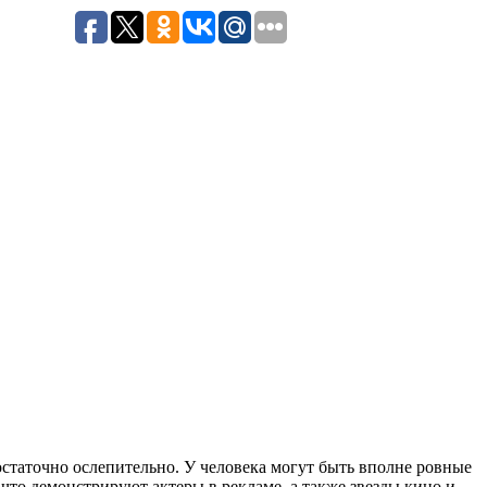
остаточно ослепительно. У человека могут быть вполне ровные
 что демонстрируют актеры в рекламе, а также звезды кино и