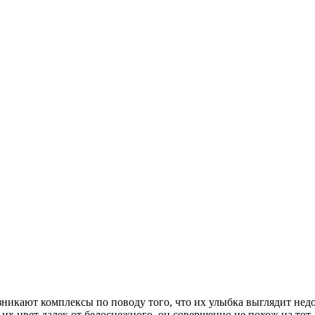
зникают комплексы по поводу того, что их улыбка выглядит нед
 их цвет далек от белоснежного, он совершенно не похож на тот,