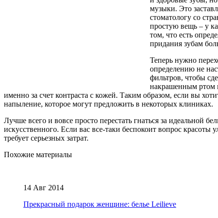
музыки. Это застав
стоматологу со стр
простую вещь – у к
том, что есть опред
придания зубам бол
Теперь нужно перехо
определению не нас
фильтров, чтобы сде
накрашенным ртом и
именно за счет контраста с кожей. Таким образом, если вы хот
напыление, которое могут предложить в некоторых клиниках.
Лучше всего и вовсе просто перестать гнаться за идеальной бел
искусственного. Если вас все-таки беспокоит вопрос красоты у
требует серьезных затрат.
Похожие материалы
14 Авг 2014
Прекрасный подарок женщине: белье Leilieve