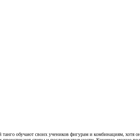
 танго обучают своих учеников фигурам и комбинациям, хотя о
х проистекают степы и последовательности. Конечно, можно под