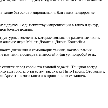
в танце без основ импровизации. Для таких танцоров не
г с другом. Ведь искусству импровизации в танго и фигур,
епов больше пользы.
структурные элементы, которые связывают различные части.
я в анализе игры Майлза Дэвиса и Джона Колтрейна.
чивайте движения и комбинации такими, какими вам их
ле изучения последовательностей и фигур, попробуйте их
 ставите перед собой это главной задачей. Танцпол всегда
уешь того, кто ты есть», так сказал Нито Гарсия. Это значит,
цель Аргентинского танго и в принципе, всех танцев.