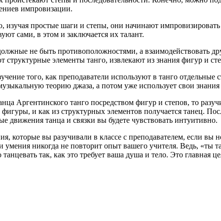
гениев импровизации.
, изучая простые шаги и степы, они начинают импровизировать 
уют сами, в этом и заключается их талант.
должные не быть противоположностями, а взаимодействовать дру
ют структурные элементы танго, извлекают из знания фигур и ст
зучение того, как преподаватели используют в танго отдельные 
 музыкальную теорию джаза, а потом уже использует свои знани
танца Аргентинского танго посредством фигур и степов, то разу
 фигуры, и как из структурных элементов получается танец. Пос
ные движения танца и связки вы будете чувствовать интуитивно.
, которые вы разучивали в классе с преподавателем, если вы не
умения никогда не повторит опыт вашего учителя. Ведь, «ты танц
о танцевать так, как это требует ваша душа и тело. Это главная 