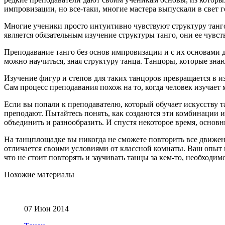
импровизации, но все-таки, многие мастера выпускали в свет 
Многие ученики просто интуитивно чувствуют структуру танго
является обязательным изучение структуры танго, они ее чувств
Преподавание танго без основ импровизации и с их основами 
можно научиться, зная структуру танца. Танцоры, которые зна
Изучение фигур и степов для таких танцоров превращается в и
Сам процесс преподавания похож на то, когда человек изучает
Если вы попали к преподавателю, который обучает искусству 
преподают. Пытайтесь понять, как создаются эти комбинации и
объединить и разнообразить. И спустя некоторое время, основ
На танцплощадке вы никогда не сможете повторить все движения
отличается своими условиями от классной комнаты. Ваш опыт и 
что не стоит повторять и заучивать танцы за кем-то, необходим
Похожие материалы
07 Июн 2014