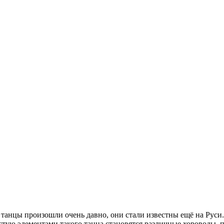
танцы произошли очень давно, они стали известны ещё на Руси
частую элементами такого танца становятся различные хороводы,