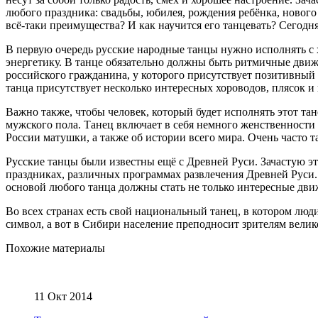
любого праздника: свадьбы, юбилея, рождения ребёнка, нового 
всё-таки преимущества? И как научится его танцевать? Сегодн
В первую очередь русские народные танцы нужно исполнять с х
энергетику. В танце обязательно должны быть ритмичные движ
российского гражданина, у которого присутствует позитивный 
танца присутствует несколько интересных хороводов, плясок и
Важно также, чтобы человек, который будет исполнять этот т
мужского пола. Танец включает в себя немного женственности
России матушки, а также об истории всего мира. Очень часто 
Русские танцы были известны ещё с Древней Руси. Зачастую э
праздниках, различных программах развлечения Древней Руси
основой любого танца должны стать не только интересные движ
Во всех странах есть свой национальный танец, в котором люд
символ, а вот в Сибири население преподносит зрителям велик
Похожие материалы
11 Окт 2014