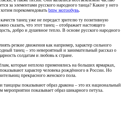
ется за элементами русского народного танца? Какие у него
же хотим порекомендовать
bmw мотообувь
.
качеств танец уже не передаст зрителю ту позитивную
но сказать, что этот танец – отображает настоящего
дость, добро и душевное тепло. В основе русского народного
нять резкие движения как например, характер сильного
одный танец – это невероятный и занимательный рассказ о
арность солдатам и любовь к стране.
ёлам, которые неплохо применялись на больших ярмарках,
показывают характер человека рождённого в России. Но
авительниц прекрасного женского пола.
нии танцоры показывают образ дракона – это их национальный
ом мероприятии показывает образ шикарного петуха.