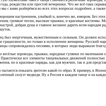
года, рождества или простой вечеринки. Что же всё-таки скрыва
я мы с вами разберёмся во всех этих вопросах подробнее, а так
орошим настроением, улыбкой и, конечно же, юмором. Без этих 
ения, громкие песни, высокие прыжки, и красивые костюмы. Мож
настрой, добрая душа и главное желание дарить всем народам ра
 шуток.
анец был энергичным, мужественным и сильным. Он должен испол
 и грациозности, но только в исполнении женщины. Русский нар
танцы сопровождались песнями, в которых люди выражали благод
то весёлые хороводы, прыжки, народные гулянки по маленьким с
. Практически все элементы танцевальных движений полностью 
ения, но и красивые наряды, как для мужчин, так и для предст
и пытаются показать зрителю какой-то образ. К примеру, в Япо
олепный силуэт медведя. Ну а Россия в каждом танце и на кажд