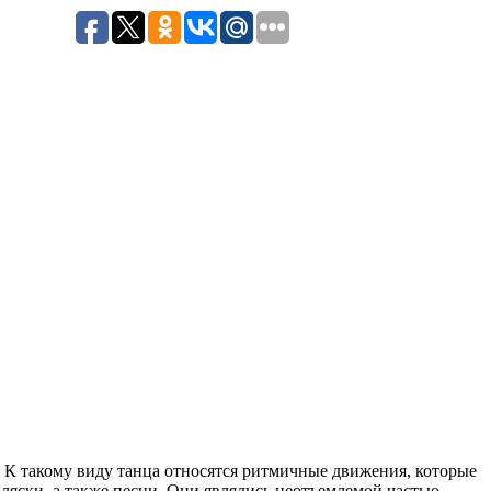
. К такому виду танца относятся ритмичные движения, которые
 пляски, а также песни. Они являлись неотъемлемой частью