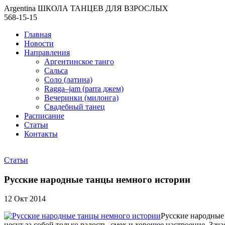
Argentina ШКОЛА ТАНЦЕВ ДЛЯ ВЗРОСЛЫХ
568-15-15
Главная
Новости
Направления
Аргентинское танго
Сальса
Соло (латина)
Ragga–jam (parra джем)
Вечеринки (милонга)
Свадебный танец
Расписание
Статьи
Контакты
Статьи
Русские народные танцы немного истории
12 Окт 2014
Русские народные 
несут за собой только радость, смех и хорошее настроение. За