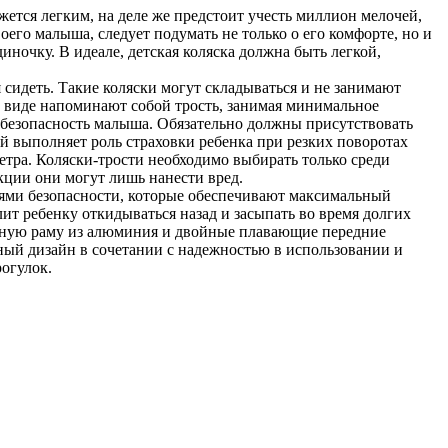
ется легким, на деле же предстоит учесть миллион мелочей,
оего малыша, следует подумать не только о его комфорте, но и
ночку. В идеале, детская коляска должна быть легкой,
сидеть. Такие коляски могут складываться и не занимают
ом виде напоминают собой трость, занимая минимальное
ь безопасность малыша. Обязательно должны присутствовать
й выполняет роль страховки ребенка при резких поворотах
етра. Коляски-трости необходимо выбирать только среди
кции они могут лишь нанести вред.
нями безопасности, которые обеспечивают максимальный
лит ребенку откидываться назад и засыпать во время долгих
енную раму из алюминия и двойные плавающие передние
тный дизайн в сочетании с надежностью в использовании и
огулок.