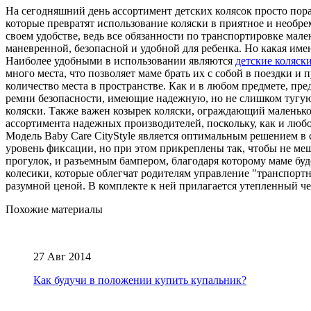
На сегодняшний день ассортимент детских колясок просто пора
которые превратят использование коляски в приятное и необ
своем удобстве, ведь все обязанности по транспортировке мал
маневренной, безопасной и удобной для ребенка. Но какая име
Наиболее удобными в использовании являются
детские коляск
много места, что позволяет маме брать их с собой в поездки и
количество места в пространстве. Как и в любом предмете, пр
ремни безопасности, имеющие надежную, но не слишком тугую 
коляски. Также важен козырек коляски, ограждающий маленько
ассортимента надежных производителей, поскольку, как и любо
Модель Baby Care CityStyle является оптимальным решением 
уровень фиксации, но при этом прикреплены так, чтобы не меш
прогулок, и разъемным бампером, благодаря которому маме бу
колесики, которые облегчат родителям управление "транспортн
разумной ценой. В комплекте к ней прилагается утепленный ч
Похожие материалы
27 Авг 2014
Как будучи в положении купить купальник?