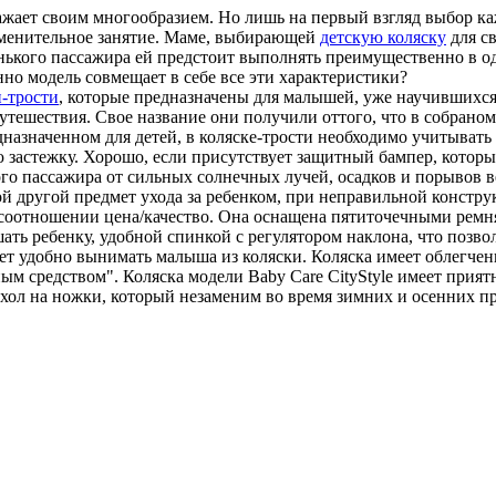
жает своим многообразием. Но лишь на первый взгляд выбор каж
ременительное занятие. Маме, выбирающей
детскую коляску
для св
енького пассажира ей предстоит выполнять преимущественно в оди
нно модель совмещает в себе все эти характеристики?
и-трости
, которые предназначены для малышей, уже научившихся 
 путешествия. Свое название они получили оттого, что в собран
едназначенном для детей, в коляске-трости необходимо учитыват
застежку. Хорошо, если присутствует защитный бампер, которы
го пассажира от сильных солнечных лучей, осадков и порывов в
й другой предмет ухода за ребенком, при неправильной констру
в соотношении цена/качество. Она оснащена пятиточечными рем
ать ребенку, удобной спинкой с регулятором наклона, что позво
дет удобно вынимать малыша из коляски. Коляска имеет облегч
ым средством". Коляска модели Baby Care CityStyle имеет прия
ехол на ножки, который незаменим во время зимних и осенних пр