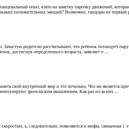
танцевальный опыт, взять на заметку парочку движений, которы
никаких положительных эмоций? Возможно, танцоры не первый ра
и. Зачастую родители рассчитывают, что ребенок потанцует пару
ок, достигнув определенного возраста, заявляет о ...
ить свой внутренний мир и это печально. Что же является прич
анипулируют зрительским мышлением. Как раз из-за них ...
 скоростью, а, следовательно, появляются и мифы, связанные с 