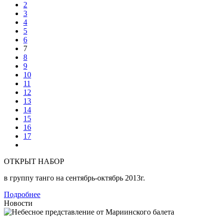
2
3
4
5
6
7
8
9
10
11
12
13
14
15
16
17
ОТКРЫТ НАБОР
в группу танго на сентябрь-октябрь 2013г.
Подробнее
Новости