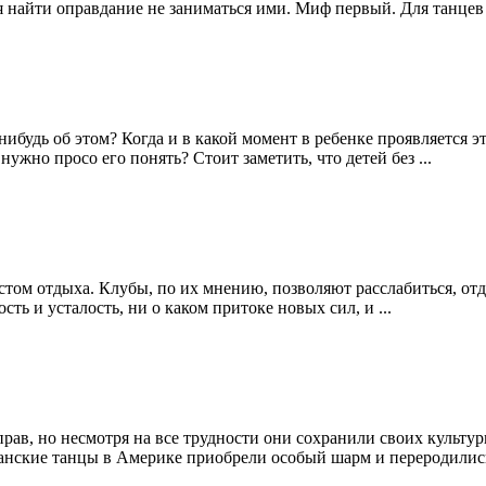
я найти оправдание не заниматься ими. Миф первый. Для танцев .
ибудь об этом? Когда и в какой момент в ребенке проявляется э
ужно просо его понять? Стоит заметить, что детей без ...
м отдыха. Клубы, по их мнению, позволяют расслабиться, отд
ь и усталость, ни о каком притоке новых сил, и ...
рав, но несмотря на все трудности они сохранили своих культу
анские танцы в Америке приобрели особый шарм и переродились 